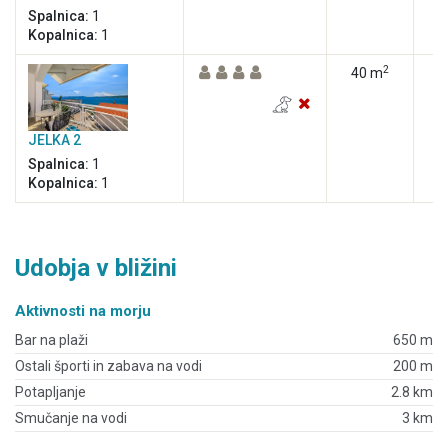
Spalnica:
1
Kopalnica:
1
2
40 m
JELKA 2
Spalnica:
1
Kopalnica:
1
Udobja v bližini
Aktivnosti na morju
Bar na plaži
650 m
Ostali športi in zabava na vodi
200 m
Potapljanje
2.8 km
Smučanje na vodi
3 km