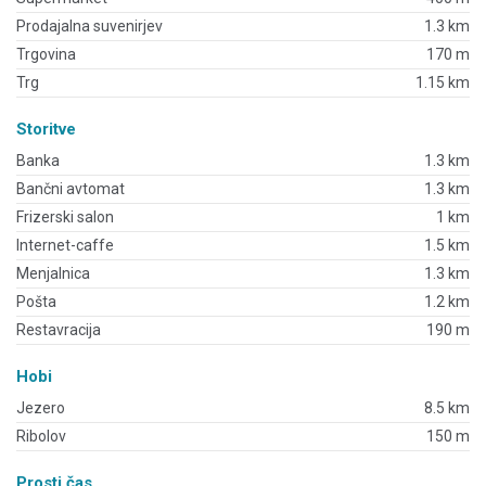
Prodajalna suvenirjev
1.3 km
Trgovina
170 m
Trg
1.15 km
Storitve
Banka
1.3 km
Bančni avtomat
1.3 km
Frizerski salon
1 km
Internet-caffe
1.5 km
Menjalnica
1.3 km
Pošta
1.2 km
Restavracija
190 m
Hobi
Jezero
8.5 km
Ribolov
150 m
Prosti čas