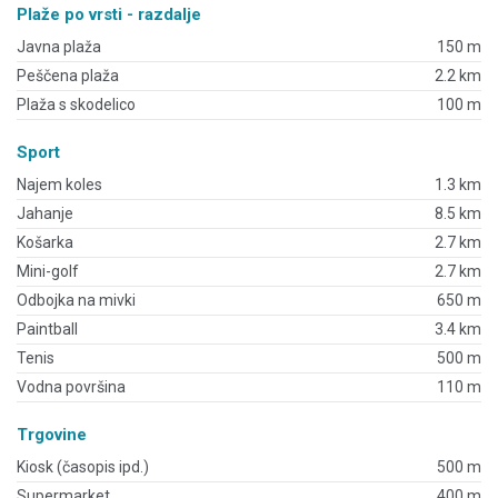
Plaže po vrsti - razdalje
Javna plaža
150 m
Peščena plaža
2.2 km
Plaža s skodelico
100 m
Sport
Najem koles
1.3 km
Jahanje
8.5 km
Košarka
2.7 km
Mini-golf
2.7 km
Odbojka na mivki
650 m
Paintball
3.4 km
Tenis
500 m
Vodna površina
110 m
Trgovine
Kiosk (časopis ipd.)
500 m
Supermarket
400 m