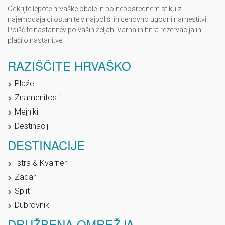
Odkrijte lepote hrvaške obale in po neposrednem stiku z
najemodajalci ostanite v najboljši in cenovno ugodni namestitvi.
Poiščite nastanitev po vaših željah. Varna in hitra rezervacija in
plačilo nastanitve.
RAZIŠČITE HRVAŠKO
Plaže
Znamenitosti
Mejniki
Destinacij
DESTINACIJE
Istra & Kvarner
Zadar
Split
Dubrovnik
DRUŽBENA OMREŽJA