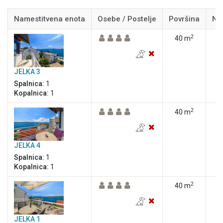
Namestitvena enota
Osebe / Postelje
Površina
Na
2
40 m
JELKA 3
Spalnica:
1
Kopalnica:
1
2
40 m
JELKA 4
Spalnica:
1
Kopalnica:
1
2
40 m
JELKA 1