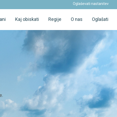
Oglaševati nastanitev
ani
Kaj obiskati
Regije
O nas
Oglašati
e.