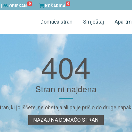
0
0
|
OBISKAN
KOŠARICA
Domača stran
Smještaj
Apartm
404
Stran ni najdena
tran, ki jo iščete, ne obstaja ali pa je prišlo do druge napak
NAZAJ NA DOMAČO STRAN