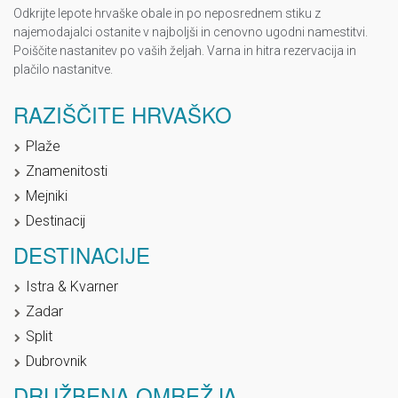
Odkrijte lepote hrvaške obale in po neposrednem stiku z
najemodajalci ostanite v najboljši in cenovno ugodni namestitvi.
Poiščite nastanitev po vaših željah. Varna in hitra rezervacija in
plačilo nastanitve.
RAZIŠČITE HRVAŠKO
Plaže
Znamenitosti
Mejniki
Destinacij
DESTINACIJE
Istra & Kvarner
Zadar
Split
Dubrovnik
DRUŽBENA OMREŽJA