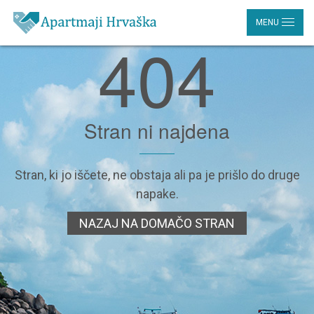
MENU
404
Stran ni najdena
Stran, ki jo iščete, ne obstaja ali pa je prišlo do druge
napake.
NAZAJ NA DOMAČO STRAN