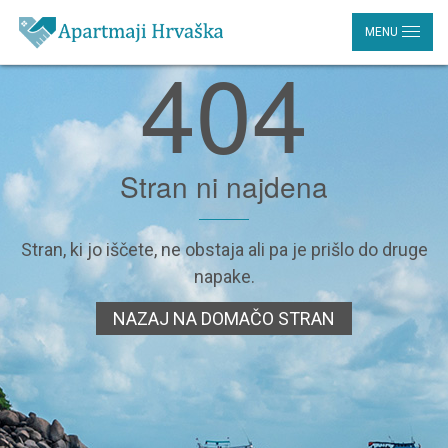
MENU
404
Stran ni najdena
Stran, ki jo iščete, ne obstaja ali pa je prišlo do druge
napake.
NAZAJ NA DOMAČO STRAN