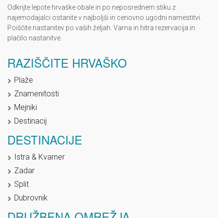
Odkrijte lepote hrvaške obale in po neposrednem stiku z
najemodajalci ostanite v najboljši in cenovno ugodni namestitvi.
Poiščite nastanitev po vaših željah. Varna in hitra rezervacija in
plačilo nastanitve.
RAZIŠČITE HRVAŠKO
Plaže
Znamenitosti
Mejniki
Destinacij
DESTINACIJE
Istra & Kvarner
Zadar
Split
Dubrovnik
DRUŽBENA OMREŽJA