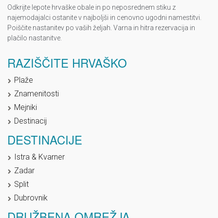
Odkrijte lepote hrvaške obale in po neposrednem stiku z
najemodajalci ostanite v najboljši in cenovno ugodni namestitvi.
Poiščite nastanitev po vaših željah. Varna in hitra rezervacija in
plačilo nastanitve.
RAZIŠČITE HRVAŠKO
Plaže
Znamenitosti
Mejniki
Destinacij
DESTINACIJE
Istra & Kvarner
Zadar
Split
Dubrovnik
DRUŽBENA OMREŽJA