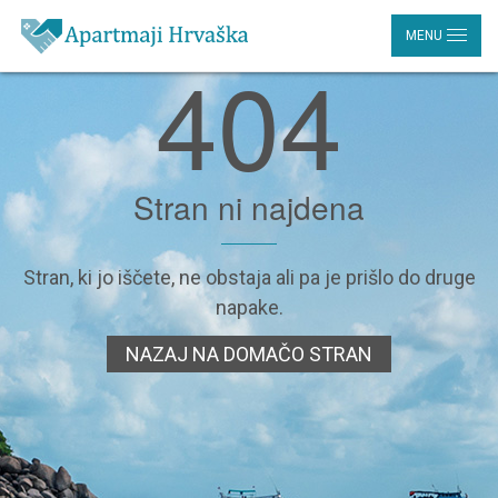
MENU
404
Stran ni najdena
Stran, ki jo iščete, ne obstaja ali pa je prišlo do druge
napake.
NAZAJ NA DOMAČO STRAN