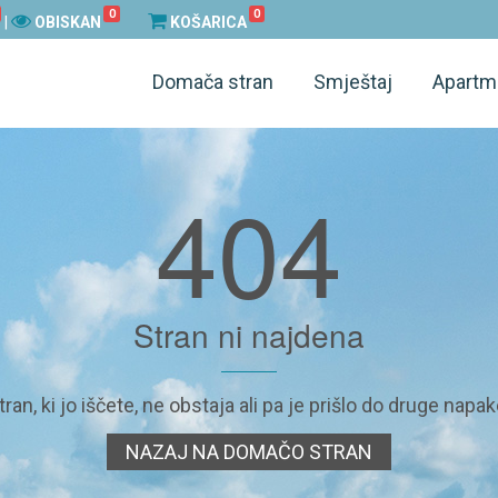
0
0
|
OBISKAN
KOŠARICA
Domača stran
Smještaj
Apartm
404
Stran ni najdena
tran, ki jo iščete, ne obstaja ali pa je prišlo do druge napak
NAZAJ NA DOMAČO STRAN