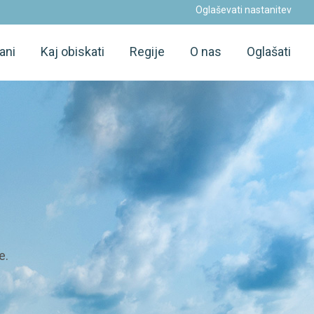
Oglaševati nastanitev
ani
Kaj obiskati
Regije
O nas
Oglašati
e.