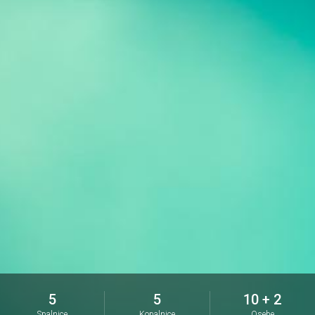
5
5
10 + 2
Spalnice
Kopalnice
Osebe