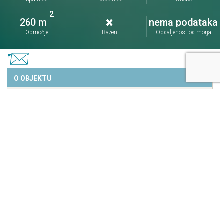
2
260 m
nema podataka
Območje
Bazen
Oddaljenost od morja
O OBJEKTU
DESTINACIJA IN SOSESKA
MNENJA
LOKACIJA
dnevna soba z ležišči
2
(60.0 m
)
1x raztegljiv kavč
2
kuhinja
2
(20.0 m
)